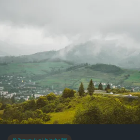
🧭 Prospective Itinéraire 🗺️