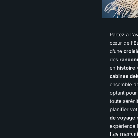
Partez à l'a
cœur de l’
E
d’une
croisi
des
randon
en
histoire
v
cabines de
ensemble de 
optant pour
toute séréni
planifier vo
de voyage
c
expérience i
Les merveil