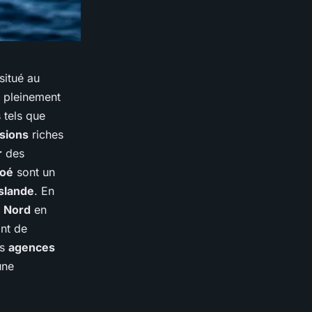
situé au
r pleinement
 tels que
sions
riches
r
des
roé
sont un
Islande
. En
u
Nord
en
nt de
es
agences
une