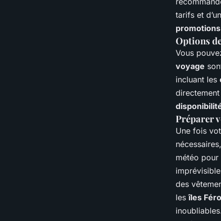
recommandé 
tarifs et d’
promotions
Options de
Vous pouvez
voyage
sont
incluant les
directement 
disponibilit
Préparer v
Une fois vo
nécessaires,
météo pour
imprévisible
des vêtemen
les
îles Fér
inoubliables