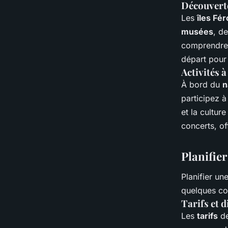
Découverte
Les
îles Fé
musées
, d
comprendre l
départ pour
Activités 
À bord du
n
participez à
et la cultur
concerts, of
Planifier
Planifier un
quelques co
Tarifs et d
Les
tarifs
de