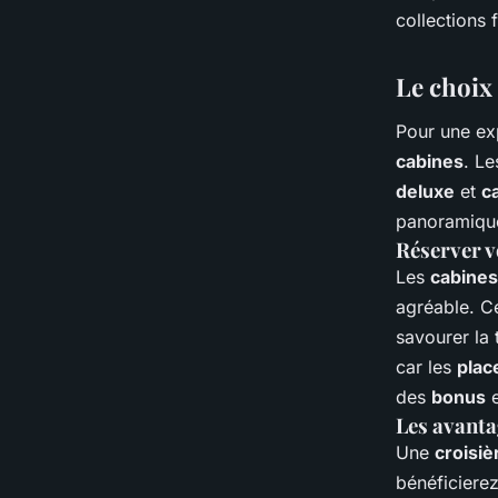
collections 
Le choix 
Pour une exp
cabines
. L
deluxe
et
c
panoramique
Réserver v
Les
cabines
agréable. C
savourer la 
car les
plac
des
bonus
e
Les avanta
Une
croisiè
bénéficiere