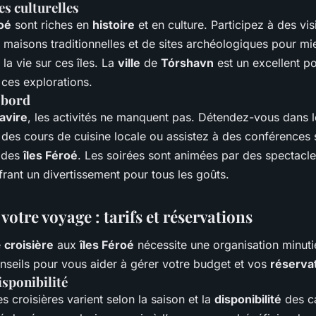
s culturelles
roé
sont riches en
histoire
et en culture. Participez à des vis
e maisons traditionnelles et de sites archéologiques pour mi
a vie sur ces îles. La
ville
de
Tórshavn
est un excellent po
 ces explorations.
à bord
avire
, les activités ne manquent pas. Détendez-vous dans 
 des cours de cuisine locale ou assistez à des conférences su
e des
îles Féroé
. Les soirées sont animées par des spectacle
frant un divertissement pour tous les goûts.
 votre voyage : tarifs et réservations
e
croisière
aux
îles Féroé
nécessite une organisation minuti
nseils pour vous aider à gérer votre budget et vos
réserva
isponibilité
s croisières varient selon la saison et la
disponibilité
des ca