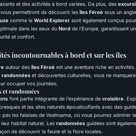
axants et des activités à bord variées. De plus, des
excurs
vous permettront de découvrir les
îles Féroé
sous un angle
luxe
comme le
World Explorer
sont également conçus pour
optimale dans les eaux du
Nord
de l’Europe, garantissant un
urité et confort.
ités incontournables à bord et sur les îles
re
autour des
îles Féroé
est une aventure riche en activités.
,
randonnées
et découvertes culturelles, vous ne manquer
our occuper vos journées.
s et randonnées
ons
font partie intégrante de l’expérience de
croisière
. Exp
oresques et les sites naturels époustouflants avec des guid
pas les falaises de Vestmanna, où vous pourrez admirer l
leur habitat naturel. Les
randonnées
guidées sont égaleme
açon de découvrir la faune et la flore locales.