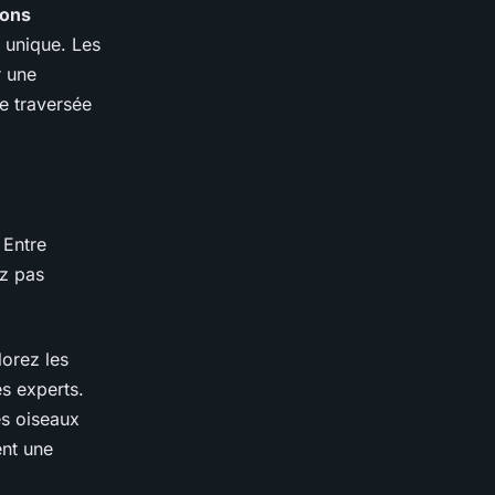
ions
 unique. Les
 une
e traversée
 Entre
ez pas
lorez les
es experts.
es oiseaux
nt une