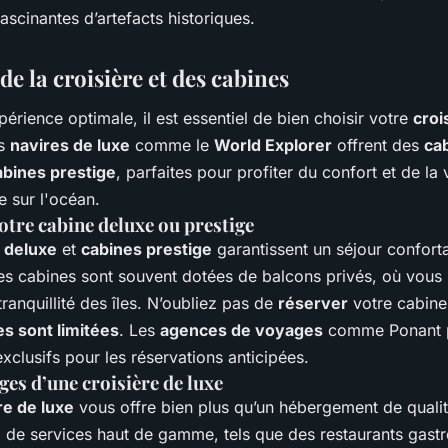
fascinantes d’artefacts historiques.
de la croisière et des cabines
érience optimale, il est essentiel de bien choisir votre
croi
es
navires de luxe
comme le
World Explorer
offrent des
ca
abines prestige
, parfaites pour profiter du confort et de la
 sur l'océan.
otre cabine deluxe ou prestige
 deluxe
et
cabines prestige
garantissent un séjour conforta
es cabines sont souvent dotées de balcons privés, où vous
tranquillité des îles. N’oubliez pas de
réserver
votre cabine 
es sont limitées
. Les
agences de voyages
comme Ponant 
xclusifs pour les réservations anticipées.
ges d’une croisière de luxe
re de luxe
vous offre bien plus qu’un hébergement de quali
z de services haut de gamme, tels que des restaurants gast