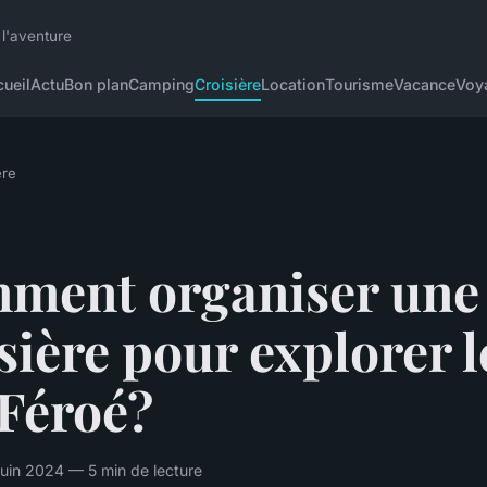
 l'aventure
ueil
Actu
Bon plan
Camping
Croisière
Location
Tourisme
Vacance
Voy
ère
ment organiser une
sière pour explorer l
 Féroé?
uin 2024 — 5 min de lecture