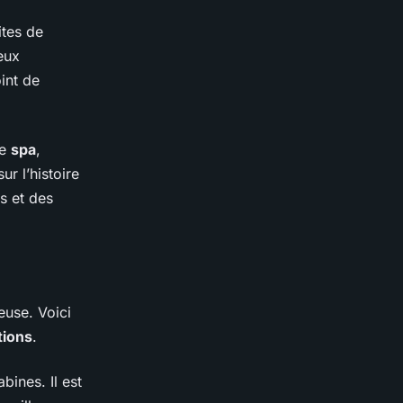
ites de
eux
int de
le
spa
,
r l’histoire
s et des
euse. Voici
tions
.
bines. Il est