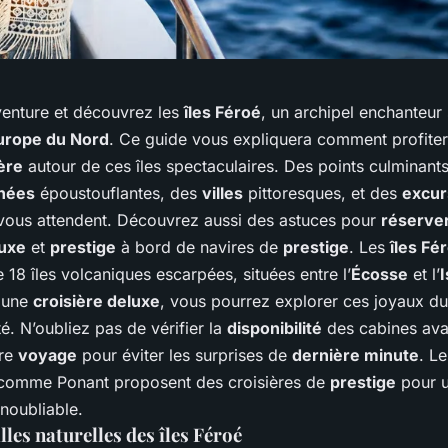
venture et découvrez les
îles Féroé
, un archipel enchanteur 
urope du Nord
. Ce guide vous expliquera comment profite
ère
autour de ces îles spectaculaires. Des points culminants
nées
époustouflantes, des
villes
pittoresques, et des
excur
ous attendent. Découvrez aussi des astuces pour
réserve
luxe
et
prestige
à bord de navires de
prestige
. Les
îles Fé
18 îles volcaniques escarpées, situées entre l’
Écosse
et l’
 une
croisière deluxe
, vous pourrez explorer ces joyaux d
té. N’oubliez pas de vérifier la
disponibilité
des cabines ava
tre
voyage
pour éviter les surprises de
dernière minute
. L
omme Ponant proposent des croisières de
prestige
pour 
noubliable.
les naturelles des îles Féroé