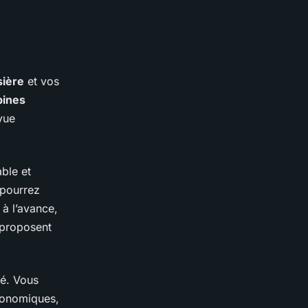
sière
et vos
bines
 vue
ble et
 pourrez
à l’avance,
proposent
té. Vous
ronomiques,