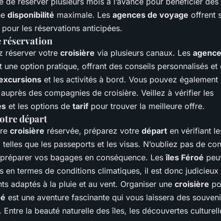
de réserver plusieurs mois à l’avance pour bénéficier des 
une
disponibilité
maximale. Les
agences de voyage
offrent 
pour les réservations anticipées.
 réservation
 réserver votre
croisière
via plusieurs canaux. Les
agence
 une option pratique, offrant des conseils personnalisés et 
excursions
et les activités à bord. Vous pouvez également 
auprès des compagnies de croisière. Veillez à vérifier les
és
et les options de
tarif
pour trouver la meilleure offre.
otre départ
tre
croisière
réservée, préparez votre
départ
en vérifiant le
 telles que les passeports et les visas. N’oubliez pas de con
 préparer vos bagages en conséquence. Les
îles Féroé
peuv
s en termes de conditions climatiques, il est donc judicieux
ts adaptés à la pluie et au vent. Organiser une
croisière
po
oé
est une aventure fascinante qui vous laissera des souveni
. Entre la beauté naturelle des îles, les découvertes culturell