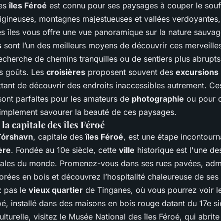
des
îles Féroé
est connu pour ses paysages à couper le souff
rtigineuses, montagnes majestueuses et vallées verdoyantes
es îles vous offre une vue panoramique sur la nature sauvag
s
sont l’un des meilleurs moyens de découvrir ces merveille
echerche de chemins tranquilles ou de sentiers plus abrupts,
es goûts. Les
croisières
proposent souvent des
excursions
tant de découvrir des endroits inaccessibles autrement. Ces
sont parfaites pour les amateurs de
photographie
ou pour c
simplement savourer la beauté de ces paysages.
la capitale des îles Féroé
Tórshavn
, capitale des
îles Féroé
, est une étape incontour
ère
. Fondée au 10e siècle, cette
ville
historique est l'une de
itales du monde. Promenez-vous dans ses rues pavées, adm
rées en bois et découvrez l’hospitalité chaleureuse de ses 
 pas le
vieux quartier
de Tinganes, où vous pourrez voir l
oé, installé dans des maisons en bois rouge datant du 17e si
lturelle, visitez le Musée National des îles Féroé, qui abrite