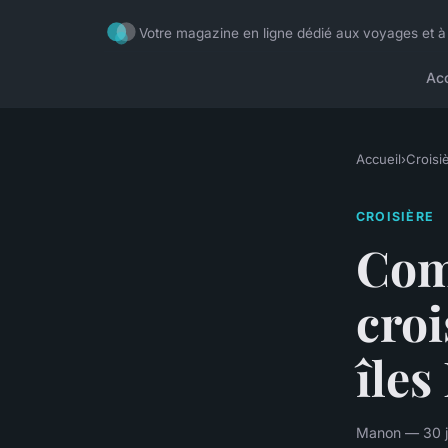
Votre magazine en ligne dédié aux voyages et à
Acc
Accueil
›
Croisi
CROISIÈRE
Com
croi
îles
Manon — 30 j