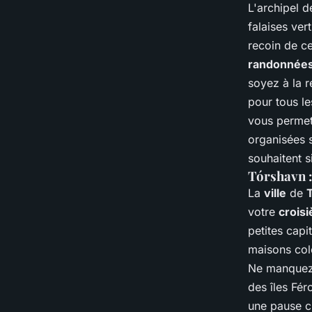
L'archipel 
falaises ve
recoin de c
randonnée
soyez à la r
pour tous l
vous permet
organisées 
souhaitent 
Tórshavn : 
La
ville
de
votre
croisi
petites cap
maisons colo
Ne manquez
des îles Fér
une pause cu