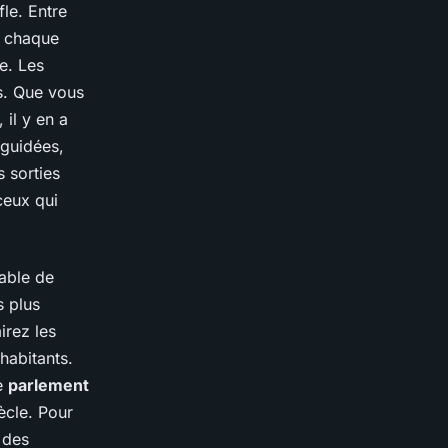
le. Entre
, chaque
e. Les
s. Que vous
 il y en a
guidées,
 sorties
eux qui
nable de
s plus
irez les
habitants.
e
parlement
ècle. Pour
 des